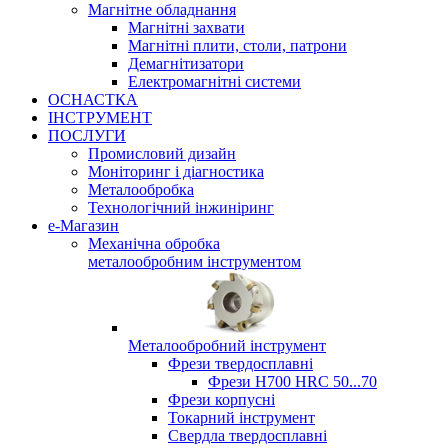
Магнітне обладнання
Магнітні захвати
Магнітні плити, столи, патрони
Демагнітизатори
Електромагнітні системи
ОСНАСТКА
ІНСТРУМЕНТ
ПОСЛУГИ
Промисловий дизайн
Моніторинг і діагностика
Металообробка
Технологічний інжиніринг
е-Магазин
Механічна обробка
металообробним інструментом
Металообробний інструмент
Фрези твердосплавні
Фрези H700 HRC 50...70
Фрези корпусні
Токарний інструмент
Свердла твердосплавні