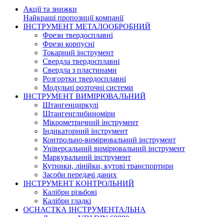
Акції та знижки
Найкращі пропозиції компанії
ІНСТРУМЕНТ МЕТАЛООБРОБНИЙ
Фрези твердосплавні
Фрези корпусні
Токарний інструмент
Свердла твердосплавні
Свердла з пластинами
Розгортки твердосплавні
Модульні розточні системи
ІНСТРУМЕНТ ВИМІРЮВАЛЬНИЙ
Штангенциркулі
Штангенглибиноміри
Мікрометричний інструмент
Індикаторний інструмент
Контрольно-вимірювальний інструмент
Універсальний вимірювальний інструмент
Маркувальний інструмент
Кутники, лінійки, кутові транспортири
Засоби передачі даних
ІНСТРУМЕНТ КОНТРОЛЬНИЙ
Калібри різьбові
Калібри гладкі
ОСНАСТКА ІНСТРУМЕНТАЛЬНА