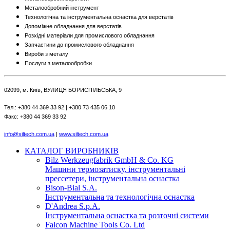
Металообробний інструмент
Технологічна та інструментальна оснастка для верстатів
Допоміжне обладнання для верстатів
Розхідні матеріали для промислового обладнання
Запчастини до промислового обладнання
Вироби з металу
Послуги з металообробки
02099, м. Київ, ВУЛИЦЯ БОРИСПІЛЬСЬКА, 9
Тел.: +380 44 369 33 92 | +380 73 435 06 10
Факс: +380 44 369 33 92
info@siltech.com.ua
|
www.siltech.com.ua
КАТАЛОГ ВИРОБНИКІВ
Bilz Werkzeugfabrik GmbH & Co. KG
Машини термозатиску, інструментальні
прессетери, інструментальна оснастка
Bison-Bial S.A.
Інструментальна та технологічна оснастка
D'Andrea S.p.A.
Інструментальна оснастка та розточні системи
Falcon Machine Tools Co. Ltd