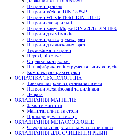
Державки VDI DIN 69880
Патрони цангові
Патрони Weldon DIN 1835-B
Патрони Whistle-Notch DIN 1835 E
Патрони свердлильні
Патрони конус Морзе DIN 228/B DIN 1806
Патрони для мітчиків
Патрони для торцевих фрез
Патрони для дискових фрез
Термозбіжні патрони
Перехідні конуса
Оправки контрольні
Напівфабрикати інструментальних конусів
Комплектуючі, аксесуари
ОСНАСТКА ТЕХНОЛОГІЧНА
Токарні патрони з ручним затиском
Патрони механізовані та циліндри
Лещата
ОБЛАДНАННЯ МАГНІТНЕ
Захвати магнітні
Магнітні плити та столи
Прилади демагнітизації
ОБЛАДНАННЯ МЕТАЛООБРОБНЕ
Свердлильні верстати на магнітній плиті
ОБЛАДНАННЯ ДЛЯ ОЧИЩЕННЯ РІДИН