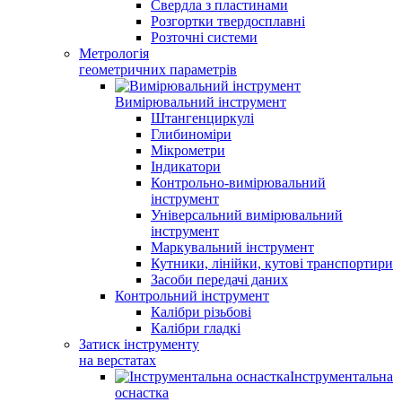
Свердла з пластинами
Розгортки твердосплавні
Розточні системи
Метрологія
геометричних параметрів
Вимірювальний інструмент
Штангенциркулі
Глибиноміри
Мікрометри
Індикатори
Контрольно-вимірювальний
інструмент
Універсальний вимірювальний
інструмент
Маркувальний інструмент
Кутники, лінійки, кутові транспортири
Засоби передачі даних
Контрольний інструмент
Калібри різьбові
Калібри гладкі
Затиск інструменту
на верстатах
Інструментальна
оснастка