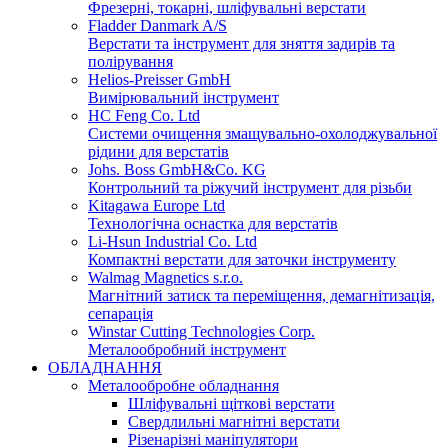
Фрезерні, токарні, шліфувальні верстати
Fladder Danmark A/S
Верстати та інструмент для зняття задирів та
полірування
Helios-Preisser GmbH
Вимірювальний інструмент
HC Feng Co. Ltd
Системи очищення змащувально-охолоджувальної
рідини для верстатів
Johs. Boss GmbH&Co. KG
Контрольний та ріжучий інструмент для різьби
Kitagawa Europe Ltd
Технологічна оснастка для верстатів
Li-Hsun Industrial Co. Ltd
Компактні верстати для заточки інструменту
Walmag Magnetics s.r.o.
Магнітний затиск та переміщення, демагнітизація,
сепарація
Winstar Cutting Technologies Corp.
Металообробний інструмент
ОБЛАДНАННЯ
Металообробне обладнання
Шліфувальні щіткові верстати
Свердлильні магнітні верстати
Різенарізні маніпулятори