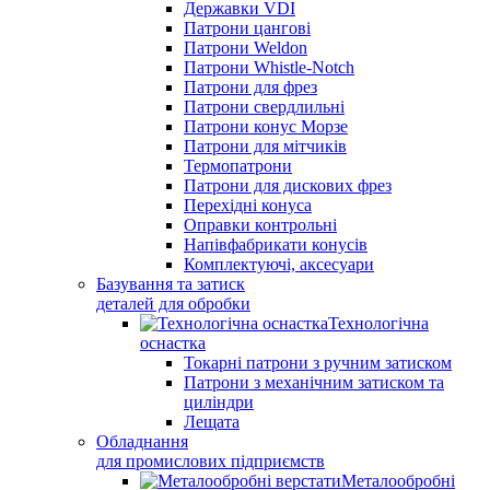
Державки VDI
Патрони цангові
Патрони Weldon
Патрони Whistle-Notch
Патрони для фрез
Патрони свердлильні
Патрони конус Морзе
Патрони для мітчиків
Термопатрони
Патрони для дискових фрез
Перехідні конуса
Оправки контрольні
Напівфабрикати конусів
Комплектуючі, аксесуари
Базування та затиск
деталей для обробки
Технологічна
оснастка
Токарні патрони з ручним затиском
Патрони з механічним затиском та
циліндри
Лещата
Обладнання
для промислових підприємств
Металообробні