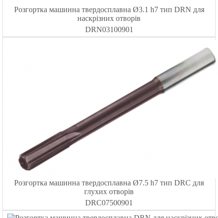
Розгортка машинна твердосплавна Ø3.1 h7 тип DRN для
наскрізних отворів
DRN03100901
Розгортка машинна твердосплавна Ø7.5 h7 тип DRC для
глухих отворів
DRC07500901