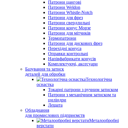
Патрони цангові
Патрони Weldon
Патрони Whistle-Notch
Патрони для фрез
Патрони свердлильні
Патрони конус Морзе
Патрони для мітчиків
Термопатрони
Патрони для дискових фрез
Перехідні конуса
Оправки контрольні
Напівфабрикати конусів
Комплектуючі, аксесуари
Базування та затиск
деталей для обробки
Технологічна
оснастка
Токарні патрони з ручним затиском
Патрони з механічним затиском та
циліндри
Лещата
Обладнання
для промислових підприємств
Металообробні
верстати