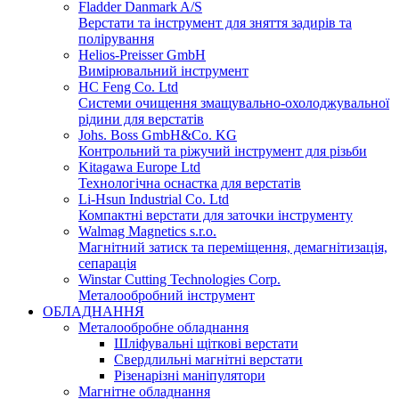
Fladder Danmark A/S
Верстати та інструмент для зняття задирів та
полірування
Helios-Preisser GmbH
Вимірювальний інструмент
HC Feng Co. Ltd
Системи очищення змащувально-охолоджувальної
рідини для верстатів
Johs. Boss GmbH&Co. KG
Контрольний та ріжучий інструмент для різьби
Kitagawa Europe Ltd
Технологічна оснастка для верстатів
Li-Hsun Industrial Co. Ltd
Компактні верстати для заточки інструменту
Walmag Magnetics s.r.o.
Магнітний затиск та переміщення, демагнітизація,
сепарація
Winstar Cutting Technologies Corp.
Металообробний інструмент
ОБЛАДНАННЯ
Металообробне обладнання
Шліфувальні щіткові верстати
Свердлильні магнітні верстати
Різенарізні маніпулятори
Магнітне обладнання