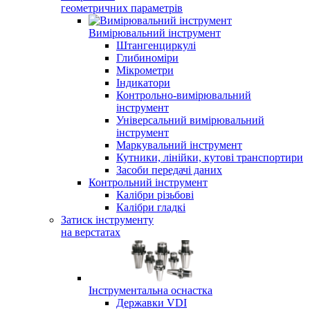
геометричних параметрів
Вимірювальний інструмент
Штангенциркулі
Глибиноміри
Мікрометри
Індикатори
Контрольно-вимірювальний
інструмент
Універсальний вимірювальний
інструмент
Маркувальний інструмент
Кутники, лінійки, кутові транспортири
Засоби передачі даних
Контрольний інструмент
Калібри різьбові
Калібри гладкі
Затиск інструменту
на верстатах
Інструментальна оснастка
Державки VDI