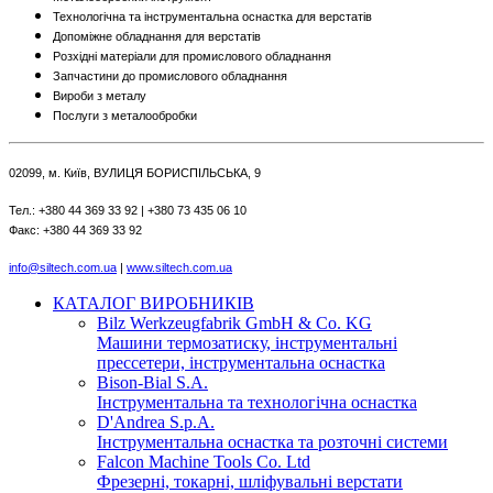
Технологічна та інструментальна оснастка для верстатів
Допоміжне обладнання для верстатів
Розхідні матеріали для промислового обладнання
Запчастини до промислового обладнання
Вироби з металу
Послуги з металообробки
02099, м. Київ, ВУЛИЦЯ БОРИСПІЛЬСЬКА, 9
Тел.: +380 44 369 33 92 | +380 73 435 06 10
Факс: +380 44 369 33 92
info@siltech.com.ua
|
www.siltech.com.ua
КАТАЛОГ ВИРОБНИКІВ
Bilz Werkzeugfabrik GmbH & Co. KG
Машини термозатиску, інструментальні
прессетери, інструментальна оснастка
Bison-Bial S.A.
Інструментальна та технологічна оснастка
D'Andrea S.p.A.
Інструментальна оснастка та розточні системи
Falcon Machine Tools Co. Ltd
Фрезерні, токарні, шліфувальні верстати