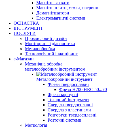
Магнітні захвати
Магнітні плити, столи, патрони
Демагнітизатори
Електромагнітні системи
ОСНАСТКА
ІНСТРУМЕНТ
ПОСЛУГИ
Промисловий дизайн
Моніторинг і діагностика
Металообробка
Технологічний інжиніринг
е-Магазин
Механічна обробка
металообробним інструментом
Металообробний інструмент
Фрези твердосплавні
Фрези H700 HRC 50...70
Фрези корпусні
Токарний інструмент
Свердла твердосплавні
Свердла з пластинами
Розгортки твердосплавні
Розточні системи
Метрологія