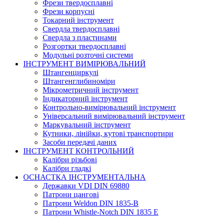
Фрези твердосплавні
Фрези корпусні
Токарний інструмент
Свердла твердосплавні
Свердла з пластинами
Розгортки твердосплавні
Модульні розточні системи
ІНСТРУМЕНТ ВИМІРЮВАЛЬНИЙ
Штангенциркулі
Штангенглибиноміри
Мікрометричний інструмент
Індикаторний інструмент
Контрольно-вимірювальний інструмент
Універсальний вимірювальний інструмент
Маркувальний інструмент
Кутники, лінійки, кутові транспортири
Засоби передачі даних
ІНСТРУМЕНТ КОНТРОЛЬНИЙ
Калібри різьбові
Калібри гладкі
ОСНАСТКА ІНСТРУМЕНТАЛЬНА
Державки VDI DIN 69880
Патрони цангові
Патрони Weldon DIN 1835-B
Патрони Whistle-Notch DIN 1835 E