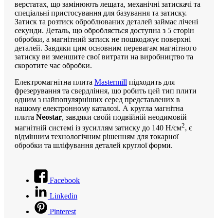
верстатах, що замінюють лещата, механічні затискачі та
спеціальні пристосування для базування та затиску.
Затиск та розтиск оброблюваних деталей займає лічені
секунди. Деталь, що обробляється доступна з 5 сторін
обробки, а магнітний затиск не пошкоджує поверхні
деталей. Завдяки цим основним перевагам магнітного
затиску ви зменшите свої витрати на виробництво та
скоротите час обробки.
Електромагнітна плита
Mastermill
підходить для
фрезерування та свердління, що робить цей тип плити
одним з найпопулярніших серед представлених в
нашому електронному каталозі. А кругла магнітна
плита
Neostar
, завдяки своїй подвійній неодимовій
2
магнітній системі із зусиллям затиску до 140 Н/см
, є
відмінним технологічним рішенням для токарної
обробки та шліфування деталей круглої форми.
Facebook
Linkedin
Pinterest