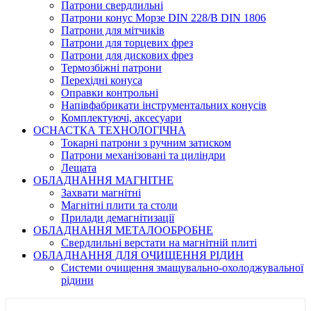
Патрони свердлильні
Патрони конус Морзе DIN 228/B DIN 1806
Патрони для мітчиків
Патрони для торцевих фрез
Патрони для дискових фрез
Термозбіжні патрони
Перехідні конуса
Оправки контрольні
Напівфабрикати інструментальних конусів
Комплектуючі, аксесуари
ОСНАСТКА ТЕХНОЛОГІЧНА
Токарні патрони з ручним затиском
Патрони механізовані та циліндри
Лещата
ОБЛАДНАННЯ МАГНІТНЕ
Захвати магнітні
Магнітні плити та столи
Прилади демагнітизації
ОБЛАДНАННЯ МЕТАЛООБРОБНЕ
Свердлильні верстати на магнітній плиті
ОБЛАДНАННЯ ДЛЯ ОЧИЩЕННЯ РІДИН
Системи очищення змащувально-охолоджувальної
рідини