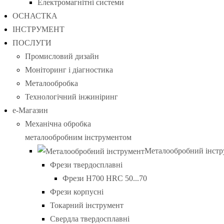
Електромагнітні системи
ОСНАСТКА
ІНСТРУМЕНТ
ПОСЛУГИ
Промисловий дизайн
Моніторинг і діагностика
Металообробка
Технологічний інжиніринг
е-Магазин
Механічна обробка
металообробним інструментом
Металообробний інстр
Фрези твердосплавні
Фрези H700 HRC 50...70
Фрези корпусні
Токарний інструмент
Свердла твердосплавні