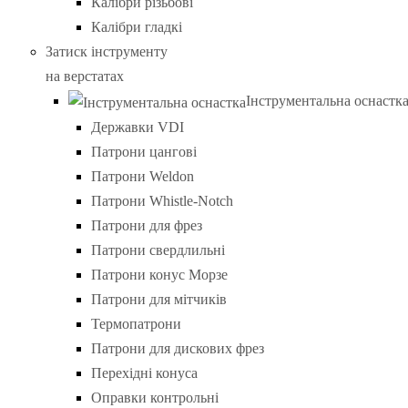
Калібри різьбові
Калібри гладкі
Затиск інструменту
на верстатах
Інструментальна оснастк
Державки VDI
Патрони цангові
Патрони Weldon
Патрони Whistle-Notch
Патрони для фрез
Патрони свердлильні
Патрони конус Морзе
Патрони для мітчиків
Термопатрони
Патрони для дискових фрез
Перехідні конуса
Оправки контрольні