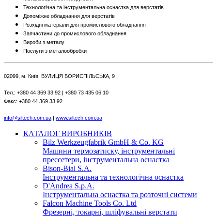
Технологічна та інструментальна оснастка для верстатів
Допоміжне обладнання для верстатів
Розхідні матеріали для промислового обладнання
Запчастини до промислового обладнання
Вироби з металу
Послуги з металообробки
02099, м. Київ, ВУЛИЦЯ БОРИСПІЛЬСЬКА, 9
Тел.: +380 44 369 33 92 | +380 73 435 06 10
Факс: +380 44 369 33 92
info@siltech.com.ua
|
www.siltech.com.ua
КАТАЛОГ ВИРОБНИКІВ
Bilz Werkzeugfabrik GmbH & Co. KG
Машини термозатиску, інструментальні
прессетери, інструментальна оснастка
Bison-Bial S.A.
Інструментальна та технологічна оснастка
D'Andrea S.p.A.
Інструментальна оснастка та розточні системи
Falcon Machine Tools Co. Ltd
Фрезерні, токарні, шліфувальні верстати