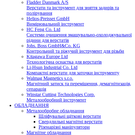
Fladder Danmark A/S
Верстати та інструмент для зняття задирів та
полірування
Helios-Preisser GmbH
Вимірювальний інструмент
HC Feng Co. Ltd
Системи очищення змащувально-охолоджувальної
рідини для верстатів
Johs. Boss GmbH&Co. KG
Контрольний та ріжучий інструмент для різьби
Kitagawa Europe Ltd
Технологічна оснастка для верстатів
Li-Hsun Industrial Co. Ltd
Компактні верстати для заточки інструменту
Walmag Magnetics s.r.o.
Магнітний затиск та переміщення, демагнітизація,
сепарація
Winstar Cutting Technologies Corp.
Металообробний інструмент
ОБЛАДНАННЯ
Металообробне обладнання
Шліфувальні щіткові верстати
Свердлильні магнітні верстати
Різенарізні маніпулятори
Магнітне обладнання