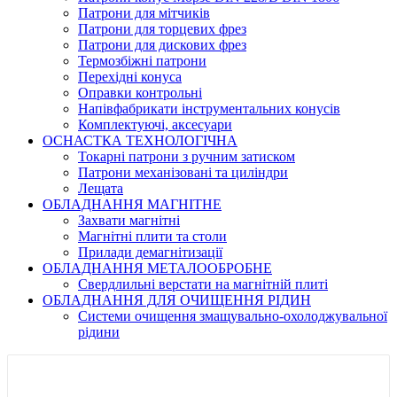
Патрони для мітчиків
Патрони для торцевих фрез
Патрони для дискових фрез
Термозбіжні патрони
Перехідні конуса
Оправки контрольні
Напівфабрикати інструментальних конусів
Комплектуючі, аксесуари
ОСНАСТКА ТЕХНОЛОГІЧНА
Токарні патрони з ручним затиском
Патрони механізовані та циліндри
Лещата
ОБЛАДНАННЯ МАГНІТНЕ
Захвати магнітні
Магнітні плити та столи
Прилади демагнітизації
ОБЛАДНАННЯ МЕТАЛООБРОБНЕ
Свердлильні верстати на магнітній плиті
ОБЛАДНАННЯ ДЛЯ ОЧИЩЕННЯ РІДИН
Системи очищення змащувально-охолоджувальної
рідини