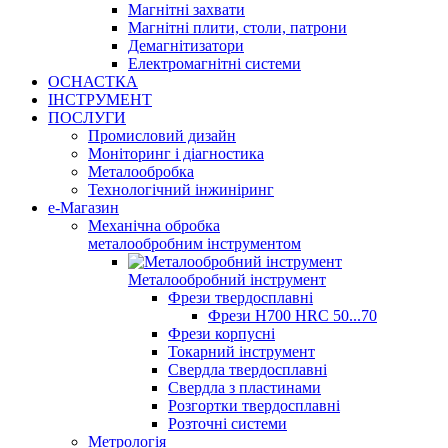
Магнітні захвати
Магнітні плити, столи, патрони
Демагнітизатори
Електромагнітні системи
ОСНАСТКА
ІНСТРУМЕНТ
ПОСЛУГИ
Промисловий дизайн
Моніторинг і діагностика
Металообробка
Технологічний інжиніринг
е-Магазин
Механічна обробка
металообробним інструментом
Металообробний інструмент
Фрези твердосплавні
Фрези H700 HRC 50...70
Фрези корпусні
Токарний інструмент
Свердла твердосплавні
Свердла з пластинами
Розгортки твердосплавні
Розточні системи
Метрологія