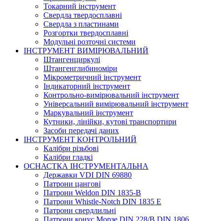
Токарний інструмент
Свердла твердосплавні
Свердла з пластинами
Розгортки твердосплавні
Модульні розточні системи
ІНСТРУМЕНТ ВИМІРЮВАЛЬНИЙ
Штангенциркулі
Штангенглибиноміри
Мікрометричний інструмент
Індикаторний інструмент
Контрольно-вимірювальний інструмент
Універсальний вимірювальний інструмент
Маркувальний інструмент
Кутники, лінійки, кутові транспортири
Засоби передачі даних
ІНСТРУМЕНТ КОНТРОЛЬНИЙ
Калібри різьбові
Калібри гладкі
ОСНАСТКА ІНСТРУМЕНТАЛЬНА
Державки VDI DIN 69880
Патрони цангові
Патрони Weldon DIN 1835-B
Патрони Whistle-Notch DIN 1835 E
Патрони свердлильні
Патрони конус Морзе DIN 228/B DIN 1806