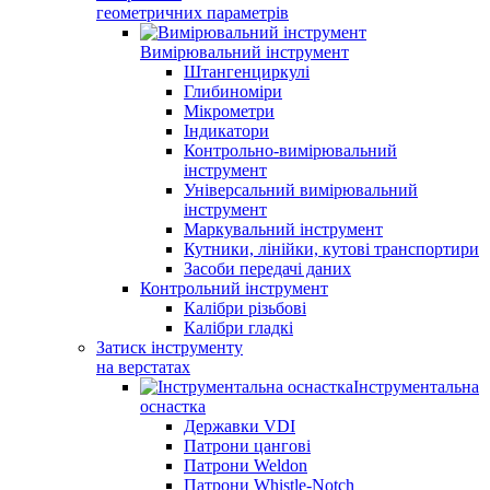
геометричних параметрів
Вимірювальний інструмент
Штангенциркулі
Глибиноміри
Мікрометри
Індикатори
Контрольно-вимірювальний
інструмент
Універсальний вимірювальний
інструмент
Маркувальний інструмент
Кутники, лінійки, кутові транспортири
Засоби передачі даних
Контрольний інструмент
Калібри різьбові
Калібри гладкі
Затиск інструменту
на верстатах
Інструментальна
оснастка
Державки VDI
Патрони цангові
Патрони Weldon
Патрони Whistle-Notch