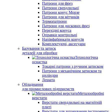
Патрони для фрез
Патрони свердлильні
Патрони конус Морзе
Патрони для мітчиків
Термопатрони
Патрони для дискових фрез
Перехідні конуса
Оправки контрольні
Напівфабрикати конусів
Комплектуючі, аксесуари
Базування та затиск
деталей для обробки
Технологічна
оснастка
Токарні патрони з ручним затиском
Патрони з механічним затиском та
циліндри
Лещата
Обладнання
для промислових підприємств
Металообробні
верстати
Верстати свердлильні на магнітній
плиті
Верстати для зоточування інструменту