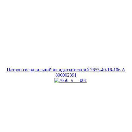
Патрон свердлильний швидкозатискний 7655-40-16-106 A
800002391