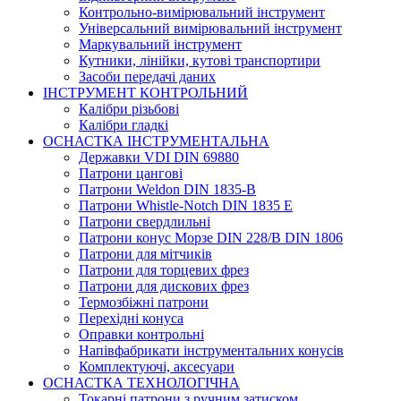
Контрольно-вимірювальний інструмент
Універсальний вимірювальний інструмент
Маркувальний інструмент
Кутники, лінійки, кутові транспортири
Засоби передачі даних
ІНСТРУМЕНТ КОНТРОЛЬНИЙ
Калібри різьбові
Калібри гладкі
ОСНАСТКА ІНСТРУМЕНТАЛЬНА
Державки VDI DIN 69880
Патрони цангові
Патрони Weldon DIN 1835-B
Патрони Whistle-Notch DIN 1835 E
Патрони свердлильні
Патрони конус Морзе DIN 228/B DIN 1806
Патрони для мітчиків
Патрони для торцевих фрез
Патрони для дискових фрез
Термозбіжні патрони
Перехідні конуса
Оправки контрольні
Напівфабрикати інструментальних конусів
Комплектуючі, аксесуари
ОСНАСТКА ТЕХНОЛОГІЧНА
Токарні патрони з ручним затиском