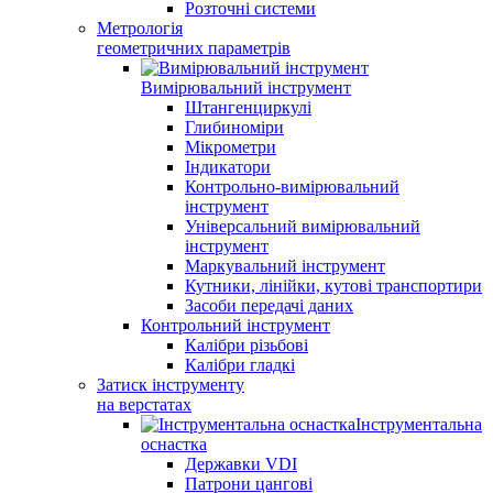
Розточні системи
Метрологія
геометричних параметрів
Вимірювальний інструмент
Штангенциркулі
Глибиноміри
Мікрометри
Індикатори
Контрольно-вимірювальний
інструмент
Універсальний вимірювальний
інструмент
Маркувальний інструмент
Кутники, лінійки, кутові транспортири
Засоби передачі даних
Контрольний інструмент
Калібри різьбові
Калібри гладкі
Затиск інструменту
на верстатах
Інструментальна
оснастка
Державки VDI
Патрони цангові