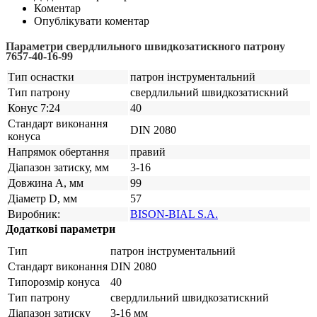
Коментар
Опублікувати коментар
Параметри свердлильного швидкозатискного патрону
7657-40-16-99
Тип оснастки
патрон інструментальний
Тип патрону
свердлильний швидкозатискний
Конус 7:24
40
Стандарт виконання
DIN 2080
конуса
Напрямок обертання
правий
Діапазон затиску, мм
3-16
Довжина А, мм
99
Діаметр D, мм
57
Виробник:
BISON-BIAL S.A.
Додаткові параметри
Тип
патрон інструментальний
Стандарт виконання
DIN 2080
Типорозмір конуса
40
Тип патрону
свердлильний швидкозатискний
Діапазон затиску
3-16 мм