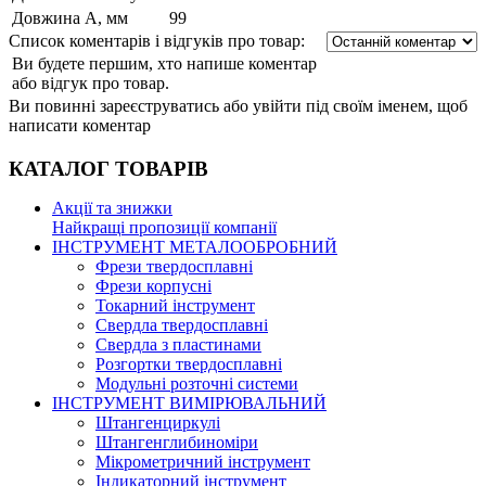
Довжина А, мм
99
Список коментарів і відгуків про товар:
Ви будете першим, хто напише коментар
або відгук про товар.
Ви повинні зареєструватись або увійти під своїм іменем, щоб
написати коментар
КАТАЛОГ
ТОВАРІВ
Акції та знижки
Найкращі пропозиції компанії
ІНСТРУМЕНТ МЕТАЛООБРОБНИЙ
Фрези твердосплавні
Фрези корпусні
Токарний інструмент
Свердла твердосплавні
Свердла з пластинами
Розгортки твердосплавні
Модульні розточні системи
ІНСТРУМЕНТ ВИМІРЮВАЛЬНИЙ
Штангенциркулі
Штангенглибиноміри
Мікрометричний інструмент
Індикаторний інструмент