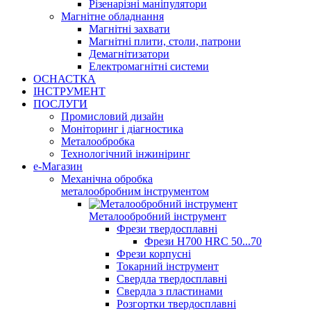
Різенарізні маніпулятори
Магнітне обладнання
Магнітні захвати
Магнітні плити, столи, патрони
Демагнітизатори
Електромагнітні системи
ОСНАСТКА
ІНСТРУМЕНТ
ПОСЛУГИ
Промисловий дизайн
Моніторинг і діагностика
Металообробка
Технологічний інжиніринг
е-Магазин
Механічна обробка
металообробним інструментом
Металообробний інструмент
Фрези твердосплавні
Фрези H700 HRC 50...70
Фрези корпусні
Токарний інструмент
Свердла твердосплавні
Свердла з пластинами
Розгортки твердосплавні