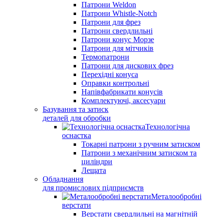
Патрони Weldon
Патрони Whistle-Notch
Патрони для фрез
Патрони свердлильні
Патрони конус Морзе
Патрони для мітчиків
Термопатрони
Патрони для дискових фрез
Перехідні конуса
Оправки контрольні
Напівфабрикати конусів
Комплектуючі, аксесуари
Базування та затиск
деталей для обробки
Технологічна
оснастка
Токарні патрони з ручним затиском
Патрони з механічним затиском та
циліндри
Лещата
Обладнання
для промислових підприємств
Металообробні
верстати
Верстати свердлильні на магнітній