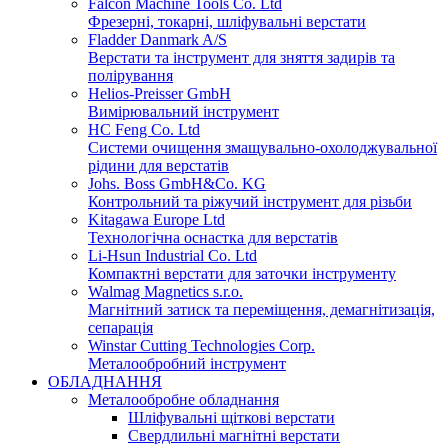
Falcon Machine Tools Co. Ltd
Фрезерні, токарні, шліфувальні верстати
Fladder Danmark A/S
Верстати та інструмент для зняття задирів та
полірування
Helios-Preisser GmbH
Вимірювальний інструмент
HC Feng Co. Ltd
Системи очищення змащувально-охолоджувальної
рідини для верстатів
Johs. Boss GmbH&Co. KG
Контрольний та ріжучий інструмент для різьби
Kitagawa Europe Ltd
Технологічна оснастка для верстатів
Li-Hsun Industrial Co. Ltd
Компактні верстати для заточки інструменту
Walmag Magnetics s.r.o.
Магнітний затиск та переміщення, демагнітизація,
сепарація
Winstar Cutting Technologies Corp.
Металообробний інструмент
ОБЛАДНАННЯ
Металообробне обладнання
Шліфувальні щіткові верстати
Свердлильні магнітні верстати