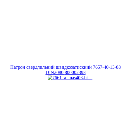
Патрон свердлильний швидкозатискний 7657-40-13-88
DIN2080
800002398