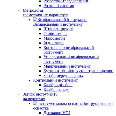
Розгортки твердосплавні
Розточні системи
Метрологія
геометричних параметрів
Вимірювальний інструмент
Штангенциркулі
Глибиноміри
Мікрометри
Індикатори
Контрольно-вимірювальний
інструмент
Універсальний вимірювальний
інструмент
Маркувальний інструмент
Кутники, лінійки, кутові транспортири
Засоби передачі даних
Контрольний інструмент
Калібри різьбові
Калібри гладкі
Затиск інструменту
на верстатах
Інструментальна
оснастка
Державки VDI