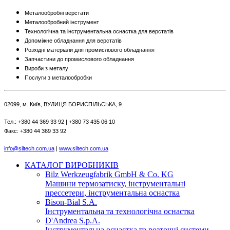
Металообробні верстати
Металообробний інструмент
Технологічна та інструментальна оснастка для верстатів
Допоміжне обладнання для верстатів
Розхідні матеріали для промислового обладнання
Запчастини до промислового обладнання
Вироби з металу
Послуги з металообробки
02099, м. Київ, ВУЛИЦЯ БОРИСПІЛЬСЬКА, 9
Тел.: +380 44 369 33 92 | +380 73 435 06 10
Факс: +380 44 369 33 92
info@siltech.com.ua
|
www.siltech.com.ua
КАТАЛОГ ВИРОБНИКІВ
Bilz Werkzeugfabrik GmbH & Co. KG
Машини термозатиску, інструментальні
прессетери, інструментальна оснастка
Bison-Bial S.A.
Інструментальна та технологічна оснастка
D'Andrea S.p.A.
Інструментальна оснастка та розточні системи