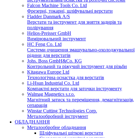
Falcon Machine Tools Co. Ltd
Фрезерні, токарні, шліфувальні верстати
Fladder Danmark A/S
Верстати та інструмент для зняття задирів та
полірування
Helios-Preisser GmbH
Вимірювальний інструмент
HC Feng Co. Ltd
Системи очищення змащувально-охолоджувальної
рідини для верстатів
Johs. Boss GmbH&Co. KG
Контрольний та ріжучий інструмент для різьби
Kitagawa Europe Ltd
Технологічна оснастка для верстатів
Li-Hsun Industrial Co. Ltd
Компактні верстати для заточки інструменту
Walmag Magnetics s.r.o.
Магнітний затиск та переміщення, демагнітизація,
сепарація
Winstar Cutting Technologies Corp.
Металообробний інструмент
ОБЛАДНАННЯ
Металообробне обладнання
Шліфувальні щіткові верстати