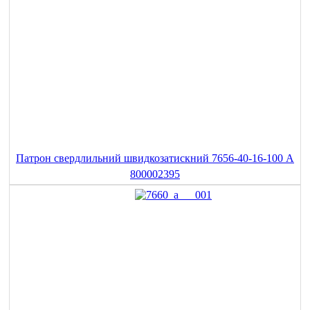
Патрон свердлильний швидкозатискний 7656-40-16-100 A
800002395