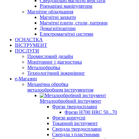
Свердлильні магнітні верстати
Різенарізні маніпулятори
Магнітне обладнання
Магнітні захвати
Магнітні плити, столи, патрони
Демагнітизатори
Електромагнітні системи
ОСНАСТКА
ІНСТРУМЕНТ
ПОСЛУГИ
Промисловий дизайн
Моніторинг і діагностика
Металообробка
Технологічний інжиніринг
е-Магазин
Механічна обробка
металообробним інструментом
Металообробний інструмент
Фрези твердосплавні
Фрези H700 HRC 50...70
Фрези корпусні
Токарний інструмент
Свердла твердосплавні
Свердла з пластинами