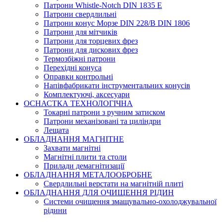
Патрони Whistle-Notch DIN 1835 E
Патрони свердлильні
Патрони конус Морзе DIN 228/B DIN 1806
Патрони для мітчиків
Патрони для торцевих фрез
Патрони для дискових фрез
Термозбіжні патрони
Перехідні конуса
Оправки контрольні
Напівфабрикати інструментальних конусів
Комплектуючі, аксесуари
ОСНАСТКА ТЕХНОЛОГІЧНА
Токарні патрони з ручним затиском
Патрони механізовані та циліндри
Лещата
ОБЛАДНАННЯ МАГНІТНЕ
Захвати магнітні
Магнітні плити та столи
Прилади демагнітизації
ОБЛАДНАННЯ МЕТАЛООБРОБНЕ
Свердлильні верстати на магнітній плиті
ОБЛАДНАННЯ ДЛЯ ОЧИЩЕННЯ РІДИН
Системи очищення змащувально-охолоджувальної
рідини