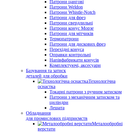
Патрони цангові
Патрони Weldon
Патрони Whistle-Notch
Патрони для фрез
Патрони свердлильні
Патрони конус Морзе
Патрони для мітчиків
Термопатрони
Патрони для дискових фрез
Перехідні конуса
Оправки контрольні
Напівфабрикати конусів
Комплектуючі, аксесуари
Базування та затиск
деталей для обробки
Технологічна
оснастка
Токарні патрони з ручним затиском
Патрони з механічним затиском та
циліндри
Лещата
Обладнання
для промислових підприємств
Металообробні
верстати