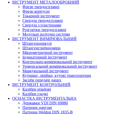
ІНСТРУМЕНТ МЕТАЛООБРОБНИЙ
Фрези твердосплавні
Фрези корпусні
Токарний інструмент
Свердла твердосплавні
Свердла з пластинами
Розгортки твердосплавні
Модульні розточні системи
ІНСТРУМЕНТ ВИМІРЮВАЛЬНИЙ
Штангенциркулі
Штангенглибиноміри
Мікрометричний інструмент
Індикаторний інструмент
Контрольно-вимірювальний інструмент
Універсальний вимірювальний інструмент
Маркувальний інструмент
Кутники, лінійки, кутові транспортири
Засоби передачі даних
ІНСТРУМЕНТ КОНТРОЛЬНИЙ
Калібри різьбові
Калібри гладкі
ОСНАСТКА ІНСТРУМЕНТАЛЬНА
Державки VDI DIN 69880
Патрони цангові
Патрони Weldon DIN 1835-B